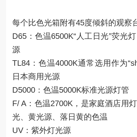
每个比色光箱附有
45
度倾斜的观察
D65
：色温
6500K“
人工日光
”
荧光灯
源
TL84
：色温
4000K
通常选用作为
“s
日本商用光源
D5000
：色温
5000K
标准光源灯管
F/ A
：色温
2700K
，是家庭酒店用灯
光、黄光源、落日黄的色温
UV
：紫外灯光源